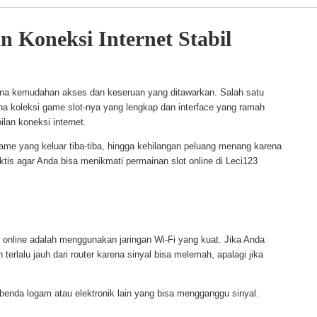
n Koneksi Internet Stabil
karena kemudahan akses dan keseruan yang ditawarkan. Salah satu
ena koleksi game slot-nya yang lengkap dan interface yang ramah
lan koneksi internet.
ame yang keluar tiba-tiba, hingga kehilangan peluang menang karena
ktis agar Anda bisa menikmati permainan slot online di Leci123
t online adalah menggunakan jaringan Wi-Fi yang kuat. Jika Anda
terlalu jauh dari router karena sinyal bisa melemah, apalagi jika
enda logam atau elektronik lain yang bisa mengganggu sinyal.