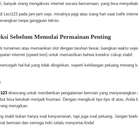
ri, banyak orang mengakses internet secara bersamaan, yang bisa menyeba
i Leci123 pada jam-jam sepi, misalnya pagi atau siang hari saat trafik intern
yenangkan tanpa gangguan teknis.
eksi Sebelum Memulai Permainan Penting
i turnamen atau memainkan slot dengan taruhan besar, luangkan waktu sej
epatan internet (speed test) untuk memastikan bahwa koneksi cukup stabil.
mencegah hal-hal yang tidak diinginkan, seperti kehilangan peluang menang k
n
i123
dirancang untuk memberikan pengalaman bermain yang menyenangkan dan
but bisa berubah menjadi frustrasi. Dengan mengikuti tips-tips di atas, A
yang merugikan.
ang stabil bukan hanya soal kenyamanan, tapi juga soal peluang. Jangan bi
mat bermain dan semoga hoki selalu menyertai Anda!