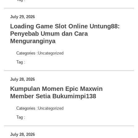
July 29, 2026
Loading Game Slot Online Untung88:
Penyebab Umum dan Cara
Menguranginya
Categories :
Uncategorized
Tag :
July 28, 2026
Kumpulan Momen Epic Maxwin
Member Setia Bukumimpi138
Categories :
Uncategorized
Tag :
July 28, 2026