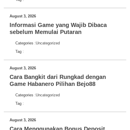
August 3, 2026
Informasi Game yang Wajib Dibaca
sebelum Memulai Putaran
Categories :
Uncategorized
Tag :
August 3, 2026
Cara Bangkit dari Rungkad dengan
Game Habanero Pilihan Bejo88
Categories :
Uncategorized
Tag :
August 3, 2026
Cara Menggunakan Bonus Deposit