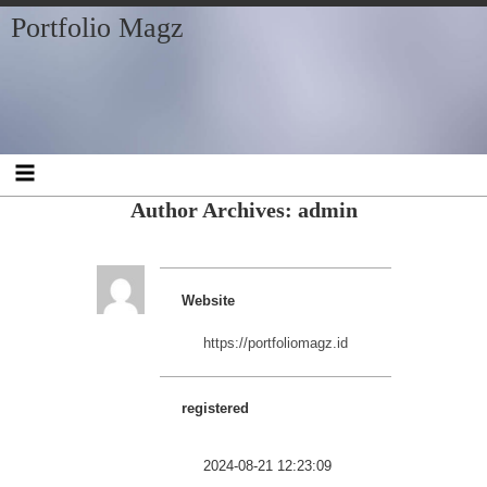
Skip
Skip
Portfolio Magz
to
to
content
BLOCK-
2
Author Archives: admin
Website
https://portfoliomagz.id
registered
2024-08-21 12:23:09