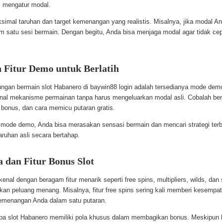
m mengatur modal.
simal taruhan dan target kemenangan yang realistis. Misalnya, jika modal A
am satu sesi bermain. Dengan begitu, Anda bisa menjaga modal agar tidak ce
 Fitur Demo untuk Berlatih
ngan bermain slot Habanero di baywin88 login adalah tersedianya mode demo 
nal mekanisme permainan tanpa harus mengeluarkan modal asli. Cobalah be
 bonus, dan cara memicu putaran gratis.
i mode demo, Anda bisa merasakan sensasi bermain dan mencari strategi terb
ruhan asli secara bertahap.
 dan Fitur Bonus Slot
kenal dengan beragam fitur menarik seperti free spins, multipliers, wilds, dan 
an peluang menang. Misalnya, fitur free spins sering kali memberi kesempat
menangan Anda dalam satu putaran.
rapa slot Habanero memiliki pola khusus dalam membagikan bonus. Meskipun 