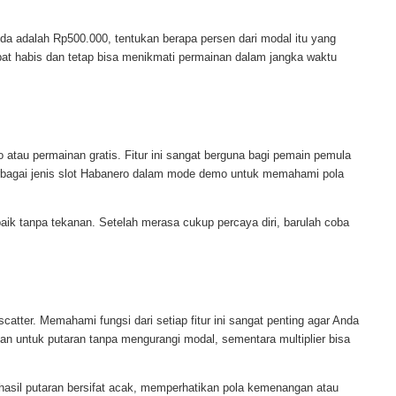
nda adalah Rp500.000, tentukan berapa persen dari modal itu yang
pat habis dan tetap bisa menikmati permainan dalam jangka waktu
atau permainan gratis. Fitur ini sangat berguna bagi pemain pemula
rbagai jenis slot Habanero dalam mode demo untuk memahami pola
aik tanpa tekanan. Setelah merasa cukup percaya diri, barulah coba
scatter. Memahami fungsi dari setiap fitur ini sangat penting agar Anda
an untuk putaran tanpa mengurangi modal, sementara multiplier bisa
hasil putaran bersifat acak, memperhatikan pola kemenangan atau