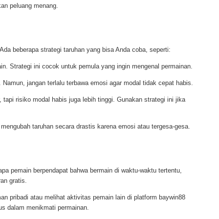
kan peluang menang.
 Ada beberapa strategi taruhan yang bisa Anda coba, seperti:
n. Strategi ini cocok untuk pemula yang ingin mengenal permainan.
 Namun, jangan terlalu terbawa emosi agar modal tidak cepat habis.
pi risiko modal habis juga lebih tinggi. Gunakan strategi ini jika
k mengubah taruhan secara drastis karena emosi atau tergesa-gesa.
pa pemain berpendapat bahwa bermain di waktu-waktu tertentu,
an gratis.
 pribadi atau melihat aktivitas pemain lain di platform baywin88
okus dalam menikmati permainan.