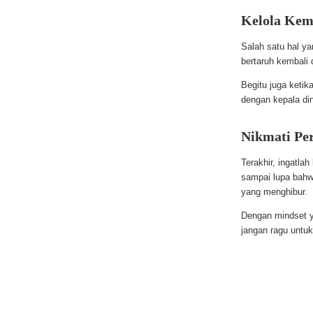
Kelola Kem
Salah satu hal ya
bertaruh kembali
Begitu juga ketik
dengan kepala din
Nikmati Per
Terakhir, ingatl
sampai lupa bahwa
yang menghibur.
Dengan mindset y
jangan ragu untuk