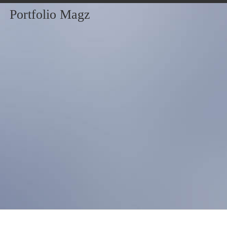
Portfolio Magz
Primary