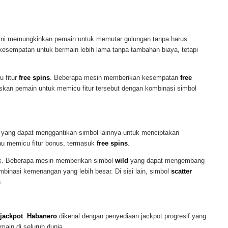
ur ini memungkinkan pemain untuk memutar gulungan tanpa harus
esempatan untuk bermain lebih lama tanpa tambahan biaya, tetapi
 fitur
free spins
. Beberapa mesin memberikan kesempatan
free
skan pemain untuk memicu fitur tersebut dengan kombinasi simbol
 yang dapat menggantikan simbol lainnya untuk menciptakan
au memicu fitur bonus, termasuk
free spins
.
k. Beberapa mesin memberikan simbol
wild
yang dapat mengembang
inasi kemenangan yang lebih besar. Di sisi lain, simbol
scatter
.
 jackpot
.
Habanero
dikenal dengan penyediaan jackpot progresif yang
ain di seluruh dunia.