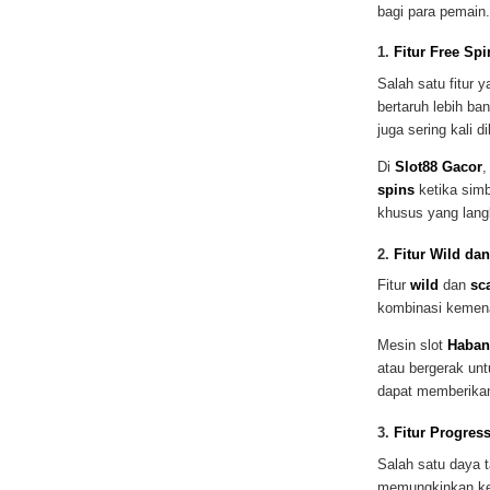
bagi para pemain.
1.
Fitur Free Spi
Salah satu fitur 
bertaruh lebih ba
juga sering kali 
Di
Slot88 Gacor
,
spins
ketika simb
khusus yang lan
2.
Fitur Wild dan
Fitur
wild
dan
sca
kombinasi kemen
Mesin slot
Haban
atau bergerak un
dapat memberikan
3.
Fitur Progres
Salah satu daya t
memungkinkan kem