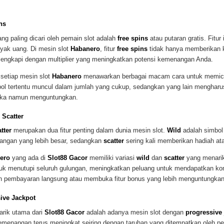
ns
yang paling dicari oleh pemain slot adalah
free spins
atau putaran gratis. Fit
nyak uang. Di mesin slot
Habanero
, fitur
free spins
tidak hanya memberikan k
dilengkapi dengan multiplier yang meningkatkan potensi kemenangan Anda.
 setiap mesin slot
Habanero
menawarkan berbagai macam cara untuk memicu
ol tertentu muncul dalam jumlah yang cukup, sedangkan yang lain mengharu
gka namun menguntungkan.
 Scatter
tter
merupakan dua fitur penting dalam dunia mesin slot.
Wild
adalah simbol
angan yang lebih besar, sedangkan
scatter
sering kali memberikan hadiah at
ero
yang ada di
Slot88 Gacor
memiliki variasi
wild
dan
scatter
yang menari
tuk menutupi seluruh gulungan, meningkatkan peluang untuk mendapatkan komb
 pembayaran langsung atau membuka fitur bonus yang lebih menguntungkan
sive Jackpot
arik utama dari
Slot88 Gacor
adalah adanya mesin slot dengan
progressive
enangan terus meningkat seiring dengan taruhan yang ditempatkan oleh pem