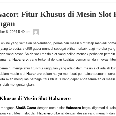
Gacor: Fitur Khusus di Mesin Sl
ngan
admin
er 8, 2024 5:40 pm
n online yang semakin berkembang, permainan mesin slot tetap menjadi prima
 yang tersedia,
slot88 gacor
muncul sebagai pilihan terbaik bagi mereka yan
an yang besar. Salah satu mesin slot yang paling menarik perhatian pemai
ternama,
Habanero
, yang terkenal dengan kualitas permainan dan inovasi fitur-
pemain, mengetahui fitur-fitur unggulan yang ada dalam mesin slot adalah k
 dalam mesin slot
Habanero
bukan hanya membuat permainan semakin seru, t
, kita akan mengulas berbagai fitur khusus yang dapat Anda temukan di mesin
 lebih menguntungkan.
 Khusus di Mesin Slot Habanero
i mengapa
Slot88 Gacor
dengan mesin slot
Habanero
begitu digemari di kala
awarkan. Mesin slot dari
Habanero
dikenal dengan desain yang menarik dan g