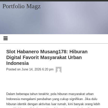
Skip
Portfolio Magz
to
content
Slot Habanero Musang178: Hiburan
Digital Favorit Masyarakat Urban
Indonesia
admin
Posted on
June 14, 2026 6:20 pm
Dalam beberapa tahun terakhir, pola hiburan masyarakat urban
Indonesia mengalami perubahan yang cukup signifikan. Jika dulu
hiburan identik dengan aktivitas luar rumah, kini banyak orang lebih