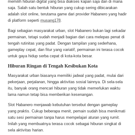
memilih hiburan digital yang bisa diakses kapan saja dan di mana
saja. Salah satu bentuk hiburan yang cukup sering dibicarakan
adalah slot online, terutama game dari provider Habanero yang hadir
di platform seperti
musang178
.
Bagi sebagian masyarakat urban, slot Habanero bukan lagi sekadar
permainan, tetapi sudah menjadi bagian dari cara melepas penat di
tengah rutinitas yang padat. Dengan tampilan yang sederhana,
gameplay cepat, dan fitur yang variatif, permainan ini terasa cocok
untuk gaya hidup serba cepat di kota-kota besar.
Hiburan Ringan di Tengah Kesibukan Kota
Masyarakat urban biasanya memiliki jadwal yang padat, mulai dari
pekerjaan, perjalanan, hingga aktivitas sosial lainnya. Di sela-sela
itu, banyak orang mencari hiburan yang tidak memerlukan waktu
lama namun tetap bisa memberikan kesenangan.
Slot Habanero menjawab kebutuhan tersebut dengan gameplay
yang praktis. Cukup beberapa menit, pemain sudah bisa menikmati
satu sesi permainan tanpa harus mempelajari aturan yang rumit.
Inilah yang membuatnya terasa cocok sebagai hiburan singkat di
sela aktivitas harian.