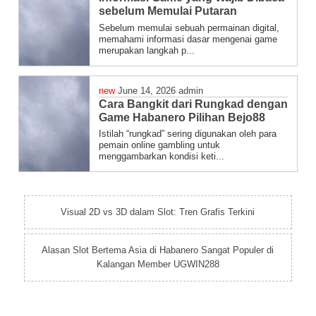
sebelum Memulai Putaran
Sebelum memulai sebuah permainan digital,
memahami informasi dasar mengenai game
merupakan langkah p...
June 14, 2026
admin
Cara Bangkit dari Rungkad dengan
Game Habanero Pilihan Bejo88
Istilah “rungkad” sering digunakan oleh para
pemain online gambling untuk
menggambarkan kondisi keti...
Visual 2D vs 3D dalam Slot: Tren Grafis Terkini
Alasan Slot Bertema Asia di Habanero Sangat Populer di
Kalangan Member UGWIN288