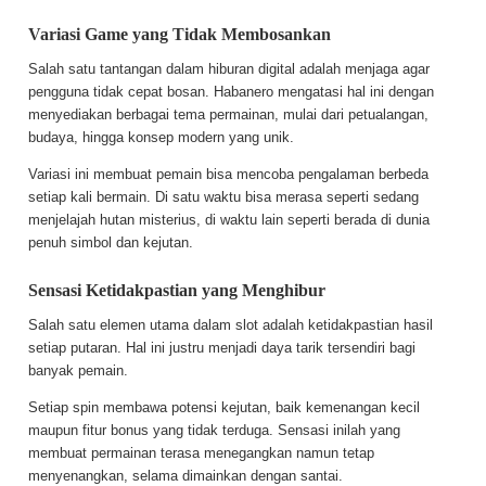
Variasi Game yang Tidak Membosankan
Salah satu tantangan dalam hiburan digital adalah menjaga agar
pengguna tidak cepat bosan. Habanero mengatasi hal ini dengan
menyediakan berbagai tema permainan, mulai dari petualangan,
budaya, hingga konsep modern yang unik.
Variasi ini membuat pemain bisa mencoba pengalaman berbeda
setiap kali bermain. Di satu waktu bisa merasa seperti sedang
menjelajah hutan misterius, di waktu lain seperti berada di dunia
penuh simbol dan kejutan.
Sensasi Ketidakpastian yang Menghibur
Salah satu elemen utama dalam slot adalah ketidakpastian hasil
setiap putaran. Hal ini justru menjadi daya tarik tersendiri bagi
banyak pemain.
Setiap spin membawa potensi kejutan, baik kemenangan kecil
maupun fitur bonus yang tidak terduga. Sensasi inilah yang
membuat permainan terasa menegangkan namun tetap
menyenangkan, selama dimainkan dengan santai.