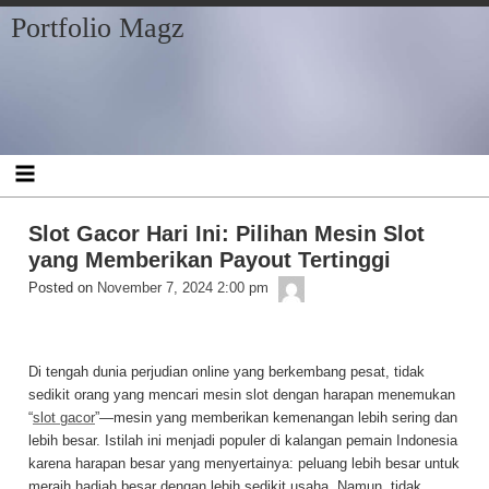
Skip
Portfolio Magz
to
content
Slot Gacor Hari Ini: Pilihan Mesin Slot
yang Memberikan Payout Tertinggi
admin
Posted on
November 7, 2024 2:00 pm
Di tengah dunia perjudian online yang berkembang pesat, tidak
sedikit orang yang mencari mesin slot dengan harapan menemukan
“
slot gacor
”—mesin yang memberikan kemenangan lebih sering dan
lebih besar. Istilah ini menjadi populer di kalangan pemain Indonesia
karena harapan besar yang menyertainya: peluang lebih besar untuk
meraih hadiah besar dengan lebih sedikit usaha. Namun, tidak