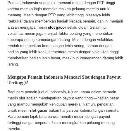
Pemain Indonesia sering kali mencari mesin dengan RTP tinggi
karena mereka ingin memaksimalkan peluang mereka untuk
menang. Mesin dengan RTP yang lebih tinggi biasanya lebih
“terbuka” dalam memberikan hadiah kepada pemain, dan ini menjadi
alasan mengapa mesin
slot gacor
selalu dicari. Selain itu,
volatilitas mesin juga menjadi faktor penting yang menentukan
seberapa sering kemenangan datang. Mesin dengan volatilitas
rendah memberikan kemenangan lebih sering, namun dengan
hadiah yang lebih kecil, sementara mesin dengan volatilitas tinggi
memberikan hadiah lebih besar, meskipun kemenangan datang lebih
jarang.
Mengapa Pemain Indonesia Mencari Slot dengan Payout
Tertinggi?
Bagi para pemain judi di Indonesia, tujuan utama dalam bermain
mesin slot adalah mendapatkan payout yang tinggi—hadiah besar
yang mampu mengubah kehidupan mereka. Namun, pencarian
untuk mesin
slot gacor
bukan hanya soal keberuntungan semata.
Para pemain bijak tahu bahwa memilih mesin dengan payout
tertinggi sangat berperan dalam meningkatkan peluang menang
mereka.