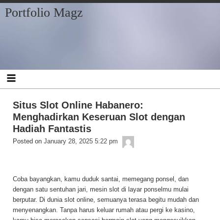
Skip
Portfolio Magz
to
content
Situs Slot Online Habanero:
Menghadirkan Keseruan Slot dengan
Hadiah Fantastis
admin
Posted on
January 28, 2025 5:22 pm
Coba bayangkan, kamu duduk santai, memegang ponsel, dan
dengan satu sentuhan jari, mesin slot di layar ponselmu mulai
berputar. Di dunia slot online, semuanya terasa begitu mudah dan
menyenangkan. Tanpa harus keluar rumah atau pergi ke kasino,