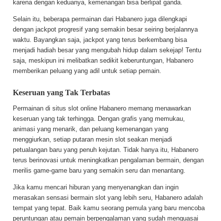
karena dengan keduanya, kemenangan bisa berlipat ganda.
Selain itu, beberapa permainan dari Habanero juga dilengkapi
dengan jackpot progresif yang semakin besar seiring berjalannya
waktu. Bayangkan saja, jackpot yang terus berkembang bisa
menjadi hadiah besar yang mengubah hidup dalam sekejap! Tentu
saja, meskipun ini melibatkan sedikit keberuntungan, Habanero
memberikan peluang yang adil untuk setiap pemain.
Keseruan yang Tak Terbatas
Permainan di situs slot online Habanero memang menawarkan
keseruan yang tak terhingga. Dengan grafis yang memukau,
animasi yang menarik, dan peluang kemenangan yang
menggiurkan, setiap putaran mesin slot seakan menjadi
petualangan baru yang penuh kejutan. Tidak hanya itu, Habanero
terus berinovasi untuk meningkatkan pengalaman bermain, dengan
merilis game-game baru yang semakin seru dan menantang.
Jika kamu mencari hiburan yang menyenangkan dan ingin
merasakan sensasi bermain slot yang lebih seru, Habanero adalah
tempat yang tepat. Baik kamu seorang pemula yang baru mencoba
peruntungan atau pemain berpengalaman yang sudah menguasai