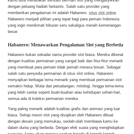
kamu bisa merasakan sensasi bermain slot yang mengasyikkan
dengan peluang hadiah fantastis. Salah satu provider yang
memberikan pengalaman ini adalah Habanero.
situs slot online
Habanero menjadi pilihan yang tepat bagi para pemain Indonesia
yang ingin menikmati hiburan seru sekaligus meraih kemenangan
besar.
Habanero: Menawarkan Pengalaman Slot yang Berbeda
Habanero bukan sekadar nama provider slot biasa. Mereka dikenal
dengan kualitas permainan yang sangat baik dan fitur-fitur menarik
yang membuat para pemain tidak pernah merasa bosan. Sebagai
salah satu penyedia permainan di situs slot online, Habanero
menyajikan berbagai tema menarik yang membuat permainan slot
semakin hidup. Mulai dari petualangan, mitologi, hingga tema-tema
yang lebih santai seperti buah-buahan atau kehidupan sehari-hari,
semua ada di koleksi permainan mereka.
Yang paling menarik adalah kualitas grafis dan animasi yang luar
biasa. Setiap mesin slot yang disajikan oleh Habanero dibuat
dengan desain yang memukau, seolah-olah membawa kamu ke
dalam dunia yang berbeda. Dengan efek suara yang menghidupkan
suasana, kamu akan merasa seakan berada di tengah-tengah