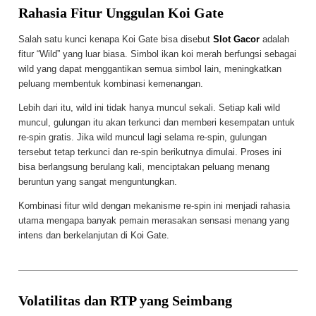
Rahasia Fitur Unggulan Koi Gate
Salah satu kunci kenapa Koi Gate bisa disebut
Slot Gacor
adalah
fitur “Wild” yang luar biasa. Simbol ikan koi merah berfungsi sebagai
wild yang dapat menggantikan semua simbol lain, meningkatkan
peluang membentuk kombinasi kemenangan.
Lebih dari itu, wild ini tidak hanya muncul sekali. Setiap kali wild
muncul, gulungan itu akan terkunci dan memberi kesempatan untuk
re-spin gratis. Jika wild muncul lagi selama re-spin, gulungan
tersebut tetap terkunci dan re-spin berikutnya dimulai. Proses ini
bisa berlangsung berulang kali, menciptakan peluang menang
beruntun yang sangat menguntungkan.
Kombinasi fitur wild dengan mekanisme re-spin ini menjadi rahasia
utama mengapa banyak pemain merasakan sensasi menang yang
intens dan berkelanjutan di Koi Gate.
Volatilitas dan RTP yang Seimbang