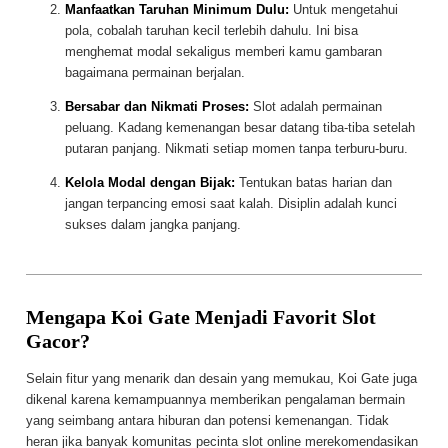
Manfaatkan Taruhan Minimum Dulu:
Untuk mengetahui
pola, cobalah taruhan kecil terlebih dahulu. Ini bisa
menghemat modal sekaligus memberi kamu gambaran
bagaimana permainan berjalan.
Bersabar dan Nikmati Proses:
Slot adalah permainan
peluang. Kadang kemenangan besar datang tiba-tiba setelah
putaran panjang. Nikmati setiap momen tanpa terburu-buru.
Kelola Modal dengan Bijak:
Tentukan batas harian dan
jangan terpancing emosi saat kalah. Disiplin adalah kunci
sukses dalam jangka panjang.
Mengapa Koi Gate Menjadi Favorit Slot
Gacor?
Selain fitur yang menarik dan desain yang memukau, Koi Gate juga
dikenal karena kemampuannya memberikan pengalaman bermain
yang seimbang antara hiburan dan potensi kemenangan. Tidak
heran jika banyak komunitas pecinta slot online merekomendasikan