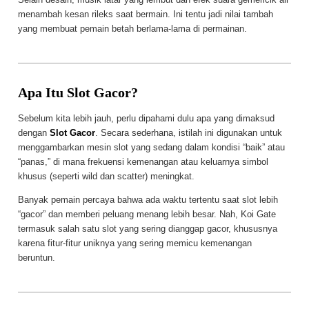
menambah kesan rileks saat bermain. Ini tentu jadi nilai tambah
yang membuat pemain betah berlama-lama di permainan.
Apa Itu Slot Gacor?
Sebelum kita lebih jauh, perlu dipahami dulu apa yang dimaksud
dengan
Slot Gacor
. Secara sederhana, istilah ini digunakan untuk
menggambarkan mesin slot yang sedang dalam kondisi “baik” atau
“panas,” di mana frekuensi kemenangan atau keluarnya simbol
khusus (seperti wild dan scatter) meningkat.
Banyak pemain percaya bahwa ada waktu tertentu saat slot lebih
“gacor” dan memberi peluang menang lebih besar. Nah, Koi Gate
termasuk salah satu slot yang sering dianggap gacor, khususnya
karena fitur-fitur uniknya yang sering memicu kemenangan
beruntun.