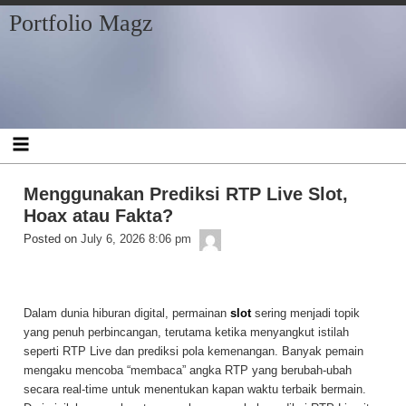
Skip
Portfolio Magz
to
content
Menggunakan Prediksi RTP Live Slot,
Hoax atau Fakta?
admin
Posted on
July 6, 2026 8:06 pm
Dalam dunia hiburan digital, permainan
slot
sering menjadi topik
yang penuh perbincangan, terutama ketika menyangkut istilah
seperti RTP Live dan prediksi pola kemenangan. Banyak pemain
mengaku mencoba “membaca” angka RTP yang berubah-ubah
secara real-time untuk menentukan kapan waktu terbaik bermain.