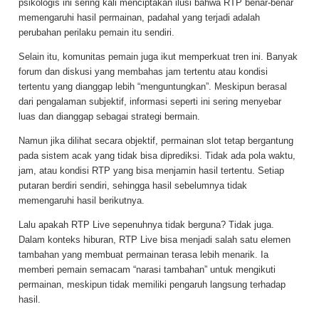
psikologis ini sering kali menciptakan ilusi bahwa RTP benar-benar
memengaruhi hasil permainan, padahal yang terjadi adalah
perubahan perilaku pemain itu sendiri.
Selain itu, komunitas pemain juga ikut memperkuat tren ini. Banyak
forum dan diskusi yang membahas jam tertentu atau kondisi
tertentu yang dianggap lebih “menguntungkan”. Meskipun berasal
dari pengalaman subjektif, informasi seperti ini sering menyebar
luas dan dianggap sebagai strategi bermain.
Namun jika dilihat secara objektif, permainan slot tetap bergantung
pada sistem acak yang tidak bisa diprediksi. Tidak ada pola waktu,
jam, atau kondisi RTP yang bisa menjamin hasil tertentu. Setiap
putaran berdiri sendiri, sehingga hasil sebelumnya tidak
memengaruhi hasil berikutnya.
Lalu apakah RTP Live sepenuhnya tidak berguna? Tidak juga.
Dalam konteks hiburan, RTP Live bisa menjadi salah satu elemen
tambahan yang membuat permainan terasa lebih menarik. Ia
memberi pemain semacam “narasi tambahan” untuk mengikuti
permainan, meskipun tidak memiliki pengaruh langsung terhadap
hasil.