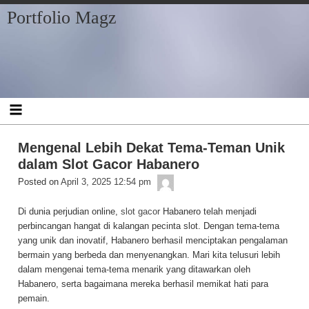
Skip
Portfolio Magz
to
content
Mengenal Lebih Dekat Tema-Teman Unik
dalam Slot Gacor Habanero
admin
Posted on
April 3, 2025 12:54 pm
Di dunia perjudian online,
slot gacor
Habanero telah menjadi
perbincangan hangat di kalangan pecinta slot.
Dengan tema-tema
yang unik dan inovatif, Habanero berhasil menciptakan pengalaman
bermain yang berbeda dan menyenangkan.
Mari kita telusuri lebih
dalam mengenai tema-tema menarik yang ditawarkan oleh
Habanero, serta bagaimana mereka berhasil memikat hati para
pemain.