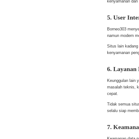
kenyamanan dan k
5. User In
Borneo303 menyed
namun modern mem
Situs lain kadan
kenyamanan peng
6. Layanan 
Keunggulan lain 
masalah teknis, k
cepat.
Tidak semua situs
selalu siap memb
7. Keamana
Keamanan data pri