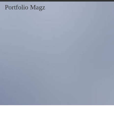
Portfolio Magz
Primary