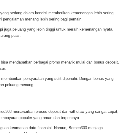
slot yang sedang dalam kondisi memberikan kemenangan lebih sering
ri pengalaman menang lebih sering bagi pemain.
pi juga peluang yang lebih tinggi untuk meraih kemenangan nyata.
kurang puas.
 bisa mendapatkan berbagai promo menarik mulai dari bonus deposit,
sar.
ng memberikan persyaratan yang sulit dipenuhi. Dengan bonus yang
kan peluang menang.
rneo303 menawarkan proses deposit dan withdraw yang sangat cepat,
 pembayaran populer yang aman dan terpercaya.
eraguan keamanan data finansial. Namun, Borneo303 menjaga