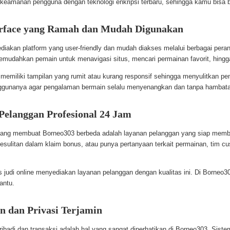
eamanan pengguna dengan teknologi enkripsi terbaru, sehingga kamu bisa b
terface yang Ramah dan Mudah Digunakan
iakan platform yang user-friendly dan mudah diakses melalui berbagai pera
udahkan pemain untuk menavigasi situs, mencari permainan favorit, hingg
g memiliki tampilan yang rumit atau kurang responsif sehingga menyulitkan
gunanya agar pengalaman bermain selalu menyenangkan dan tanpa hambata
Pelanggan Profesional 24 Jam
yang membuat Borneo303 berbeda adalah layanan pelanggan yang siap memb
esulitan dalam klaim bonus, atau punya pertanyaan terkait permainan, tim c
 judi online menyediakan layanan pelanggan dengan kualitas ini. Di Borneo3
antu.
n dan Privasi Terjamin
badi dan transaksi adalah hal yang sangat diperhatikan di Borneo303. Sist