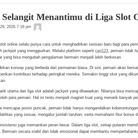
 Selangit Menantimu di Liga Slot 
admin
29, 2026 7:18 pm
lot online selalu punya cara untuk menghadirkan sensasi baru bagi para pem
h jackpot yang menggiurkan. Melalui platform seperti
ceri123
, pemain tidak h
 yang bisa mengubah pengalaman bermain menjadi lebih berkesan.
irkan konsep yang berbeda dari permainan biasa. Di sini, pemain akan bersai
berikan kontribusi terhadap peringkat mereka. Semakin tinggi skor yang di
kan.
arik utama dari liga slot adalah jackpot yang ditawarkan. Nilainya bisa menca
” oleh para pemain. Hal ini tentu menjadi magnet kuat yang menarik banyak pe
a mencapai posisi puncak, pemain tidak hanya mengandalkan keberuntungan. 
latilitas yang sesuai, mengatur jumlah taruhan, serta memahami fitur bonus d
konsistensi juga memainkan peran besar. Dalam liga slot, setiap putaran mem
i. Bermain secara stabil dan tidak emosional dapat membantu mempertahankan