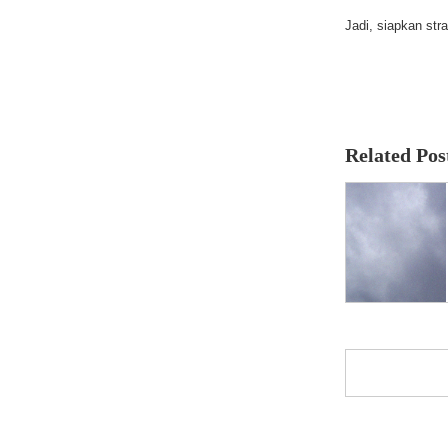
Jadi, siapkan str
Related Pos