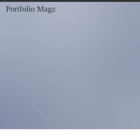
Portfolio Magz
Primary