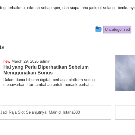
ategi terbaikmu, nikmati setiap spin, dan siapa tahu jackpot selangit berikutn
This
Uncategorized
entry
ts
was
posted
March 29, 2026
admin
Hal yang Perlu Diperhatikan Sebelum
in
Menggunakan Bonus
Dalam dunia hiburan digital, berbagai platform sering
menawarkan fitur tambahan untuk menarik perhat...
Jadi Raja Slot Selanjutnya! Main di Istana338