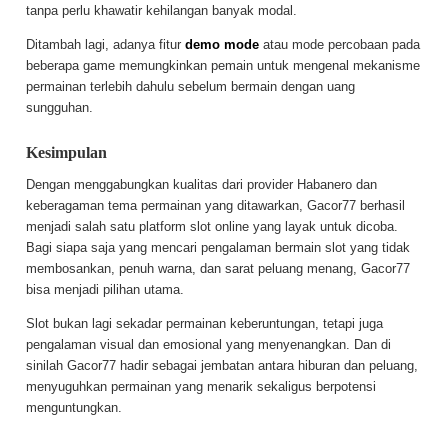
tanpa perlu khawatir kehilangan banyak modal.
Ditambah lagi, adanya fitur
demo mode
atau mode percobaan pada
beberapa game memungkinkan pemain untuk mengenal mekanisme
permainan terlebih dahulu sebelum bermain dengan uang
sungguhan.
Kesimpulan
Dengan menggabungkan kualitas dari provider Habanero dan
keberagaman tema permainan yang ditawarkan, Gacor77 berhasil
menjadi salah satu platform slot online yang layak untuk dicoba.
Bagi siapa saja yang mencari pengalaman bermain slot yang tidak
membosankan, penuh warna, dan sarat peluang menang, Gacor77
bisa menjadi pilihan utama.
Slot bukan lagi sekadar permainan keberuntungan, tetapi juga
pengalaman visual dan emosional yang menyenangkan. Dan di
sinilah Gacor77 hadir sebagai jembatan antara hiburan dan peluang,
menyuguhkan permainan yang menarik sekaligus berpotensi
menguntungkan.