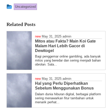
This
Uncategorized
entry
was
Related Posts
posted
in
May 31, 2025
admin
Mitos atau Fakta? Main Koi Gate
Malam Hari Lebih Gacor di
Dewitogel
Bagi penggemar online gambling, ada banyak
mitos yang beredar dan sering menjadi bahan
obrolan. Sala...
May 31, 2025
admin
Hal yang Perlu Diperhatikan
Sebelum Menggunakan Bonus
Dalam dunia hiburan digital, berbagai platform
sering menawarkan fitur tambahan untuk
menarik perhat...