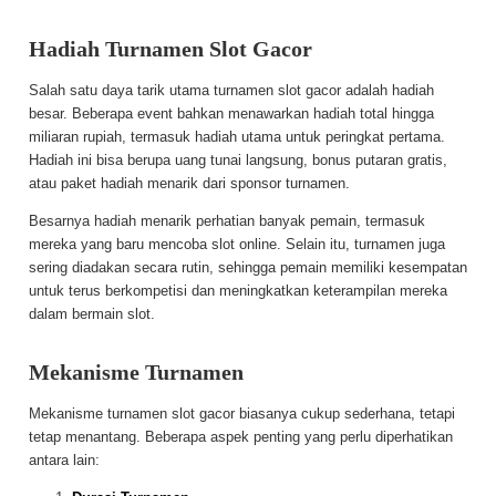
Hadiah Turnamen Slot Gacor
Salah satu daya tarik utama turnamen slot gacor adalah hadiah
besar. Beberapa event bahkan menawarkan hadiah total hingga
miliaran rupiah, termasuk hadiah utama untuk peringkat pertama.
Hadiah ini bisa berupa uang tunai langsung, bonus putaran gratis,
atau paket hadiah menarik dari sponsor turnamen.
Besarnya hadiah menarik perhatian banyak pemain, termasuk
mereka yang baru mencoba slot online. Selain itu, turnamen juga
sering diadakan secara rutin, sehingga pemain memiliki kesempatan
untuk terus berkompetisi dan meningkatkan keterampilan mereka
dalam bermain slot.
Mekanisme Turnamen
Mekanisme turnamen slot gacor biasanya cukup sederhana, tetapi
tetap menantang. Beberapa aspek penting yang perlu diperhatikan
antara lain: