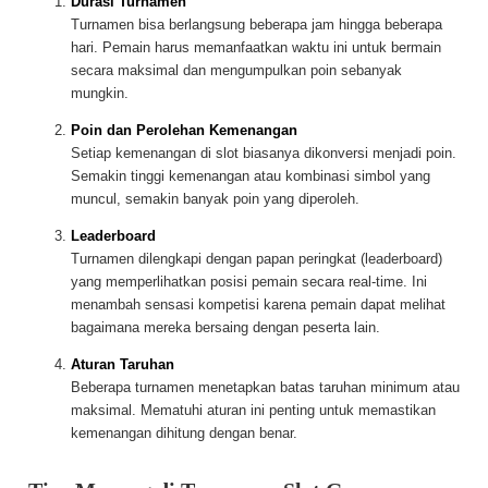
Durasi Turnamen
Turnamen bisa berlangsung beberapa jam hingga beberapa
hari. Pemain harus memanfaatkan waktu ini untuk bermain
secara maksimal dan mengumpulkan poin sebanyak
mungkin.
Poin dan Perolehan Kemenangan
Setiap kemenangan di slot biasanya dikonversi menjadi poin.
Semakin tinggi kemenangan atau kombinasi simbol yang
muncul, semakin banyak poin yang diperoleh.
Leaderboard
Turnamen dilengkapi dengan papan peringkat (leaderboard)
yang memperlihatkan posisi pemain secara real-time. Ini
menambah sensasi kompetisi karena pemain dapat melihat
bagaimana mereka bersaing dengan peserta lain.
Aturan Taruhan
Beberapa turnamen menetapkan batas taruhan minimum atau
maksimal. Mematuhi aturan ini penting untuk memastikan
kemenangan dihitung dengan benar.