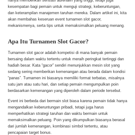
hanya memberikan sensasi adrenalin yang tinggi, tetapi juga
kesempatan bagi pemain untuk menguji strategi, keberuntungan,
dan keterampilan manajemen taruhan mereka. Dalam artikel ini, kita
akan membahas keseruan event turnamen slot gacor,
mekanismenya, serta tips untuk memaksimalkan peluang menang.
Apa Itu Turnamen Slot Gacor?
Turnamen slot gacor adalah kompetisi di mana banyak pemain
bersaing dalam waktu tertentu untuk meraih peringkat tertinggi dan
hadiah besar. Kata “gacor” sendiri menunjukkan mesin slot yang
sedang sering memberikan kemenangan atau berada dalam kondisi
“panas”. Turnamen ini biasanya memiliki format terbatas, misalnya
satu jam atau satu hari, dan setiap pemain mengumpulkan poin
berdasarkan kemenangan yang diperoleh dalam periode tersebut.
Event ini berbeda dari bermain slot biasa karena pemain tidak hanya
mengandalkan keberuntungan pribadi, tetapi juga harus
memperhatikan strategi taruhan dan waktu bermain untuk
memaksimalkan peluang. Poin yang dikumpulkan biasanya berasal
dari jumlah kemenangan, kombinasi simbol tertentu, atau
pencapaian target bonus.