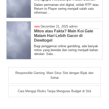
Dalam permainan slot digital, istilah RTP atau
Return to Player sering menjadi salah satu
informasi...
December 21, 2025
admin
Mitos atau Fakta? Main Koi Gate
Malam Hari Lebih Gacor di
Dewitogel
Bagi penggemar online gambling, ada banyak
mitos yang beredar dan sering menjadi bahan
obrolan. Sala...
Responsible Gaming: Main Situs Slot dengan Bijak dan
Sehat
Cara Menguji Risiko Tanpa Menguras Budget di Slot