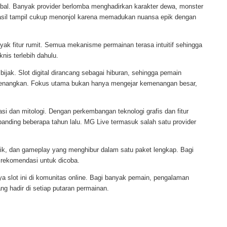
obal. Banyak provider berlomba menghadirkan karakter dewa, monster
sil tampil cukup menonjol karena memadukan nuansa epik dengan
yak fitur rumit. Semua mekanisme permainan terasa intuitif sehingga
is terlebih dahulu.
bijak. Slot digital dirancang sebagai hiburan, sehingga pemain
yenangkan. Fokus utama bukan hanya mengejar kemenangan besar,
si dan mitologi. Dengan perkembangan teknologi grafis dan fitur
dibanding beberapa tahun lalu. MG Live termasuk salah satu provider
rik, dan gameplay yang menghibur dalam satu paket lengkap. Bagi
 rekomendasi untuk dicoba.
 slot ini di komunitas online. Bagi banyak pemain, pengalaman
ng hadir di setiap putaran permainan.