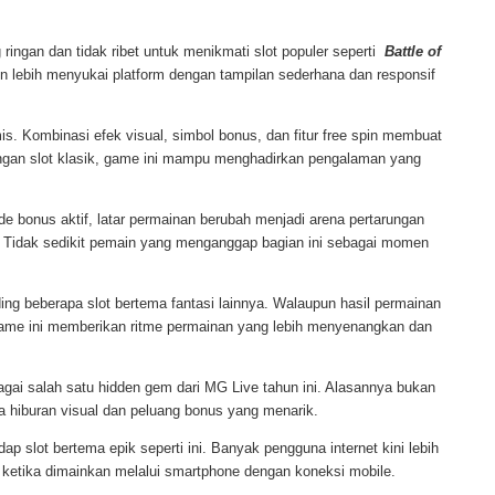
ngan dan tidak ribet untuk menikmati slot populer seperti
Battle of
in lebih menyukai platform dengan tampilan sederhana dan responsif
. Kombinasi efek visual, simbol bonus, dan fitur free spin membuat
engan slot klasik, game ini mampu menghadirkan pengalaman yang
ode bonus aktif, latar permainan berubah menjadi arena pertarungan
 Tidak sedikit pemain yang menganggap bagian ini sebagai momen
ing beberapa slot bertema fantasi lainnya. Walaupun hasil permainan
ame ini memberikan ritme permainan yang lebih menyenangkan dan
gai salah satu hidden gem dari MG Live tahun ini. Alasannya bukan
a hiburan visual dan peluang bonus yang menarik.
 slot bertema epik seperti ini. Banyak pengguna internet kini lebih
 ketika dimainkan melalui smartphone dengan koneksi mobile.