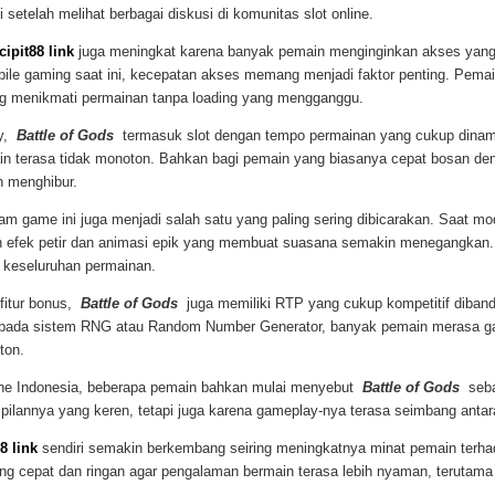
setelah melihat berbagai diskusi di komunitas slot online.
cipit88 link
juga meningkat karena banyak pemain menginginkan akses yang ri
obile gaming saat ini, kecepatan akses memang menjadi faktor penting. Pema
ng menikmati permainan tanpa loading yang mengganggu.
y,
Battle of Gods
termasuk slot dengan tempo permainan yang cukup dinamis
ain terasa tidak monoton. Bahkan bagi pemain yang biasanya cepat bosan d
an menghibur.
alam game ini juga menjadi salah satu yang paling sering dibicarakan. Saat m
 efek petir dan animasi epik yang membuat suasana semakin menegangkan.
m keseluruhan permainan.
 fitur bonus,
Battle of Gods
juga memiliki RTP yang cukup kompetitif diband
 pada sistem RNG atau Random Number Generator, banyak pemain merasa g
ton.
ine Indonesia, beberapa pemain bahkan mulai menyebut
Battle of Gods
seba
pilannya yang keren, tetapi juga karena gameplay-nya terasa seimbang antar
8 link
sendiri semakin berkembang seiring meningkatnya minat pemain terhadap
ng cepat dan ringan agar pengalaman bermain terasa lebih nyaman, terutama