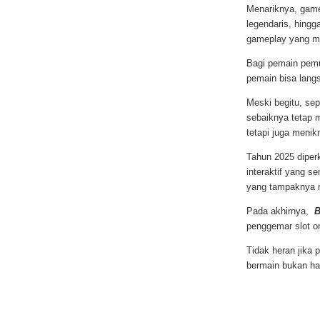
Menariknya, game
legendaris, hing
gameplay yang mu
Bagi pemain pemul
pemain bisa langs
Meski begitu, sep
sebaiknya tetap 
tetapi juga meni
Tahun 2025 diperk
interaktif yang s
yang tampaknya m
Pada akhirnya,
B
penggemar slot o
Tidak heran jika
bermain bukan han