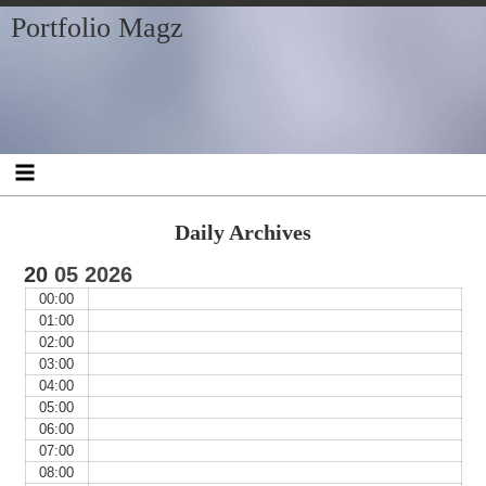
Skip
Skip
Portfolio Magz
to
to
content
BLOCK-
2
Daily Archives
20
05
2026
00:00
01:00
02:00
03:00
04:00
05:00
06:00
07:00
08:00